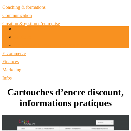
Coaching & formations
Communication
Création & gestion d’entreprise
RH & management
Juridique
Équipement & aménagement des bureaux
E-commerce
Finances
Marketing
Infos
Cartouches d’encre discount,
informations pratiques