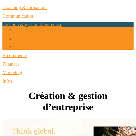
Coaching & formations
Communication
Création & gestion d’entreprise
RH & management
Juridique
Équipement & aménagement des bureaux
E-commerce
Finances
Marketing
Infos
Création & gestion
d’entreprise