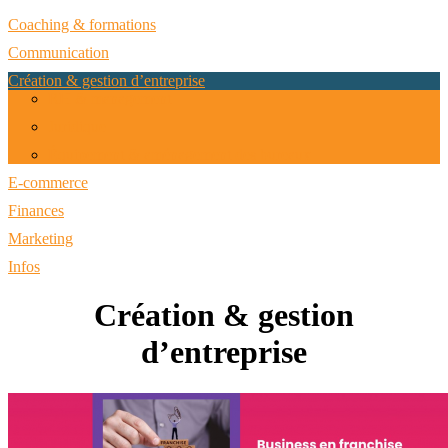
Coaching & formations
Communication
Création & gestion d’entreprise
RH & management
Juridique
Équipement & aménagement des bureaux
E-commerce
Finances
Marketing
Infos
Création & gestion
d’entreprise