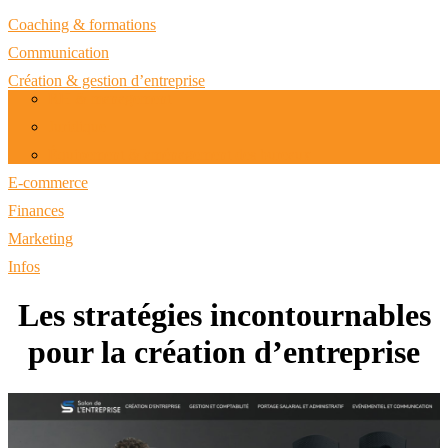
Coaching & formations
Communication
Création & gestion d’entreprise
RH & management
Juridique
Équipement & aménagement des bureaux
E-commerce
Finances
Marketing
Infos
Les stratégies incontournables
pour la création d’entreprise